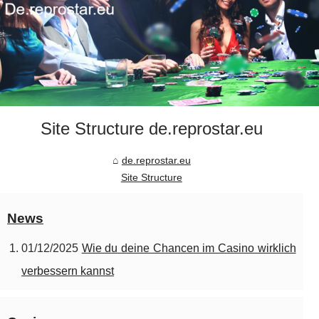
Site Structure de.reprostar.eu
de.reprostar.eu
Site Structure
News
01/12/2025
Wie du deine Chancen im Casino wirklich
verbessern kannst